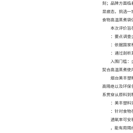
刻；品牌方面临
显疲态，挑选一
食物高温蒸煮袋
本次评价旨在为
：要点调查企业
：依据国家标准（
：通过剖析其服
入围门槛：企业
契合高温蒸煮使
烟台美丰塑料制
高隔绝以及环保
系贯穿从原料到
：美丰塑料完成
：针对食物在储
透氧率可安稳控制在
，能有用隔绝氧