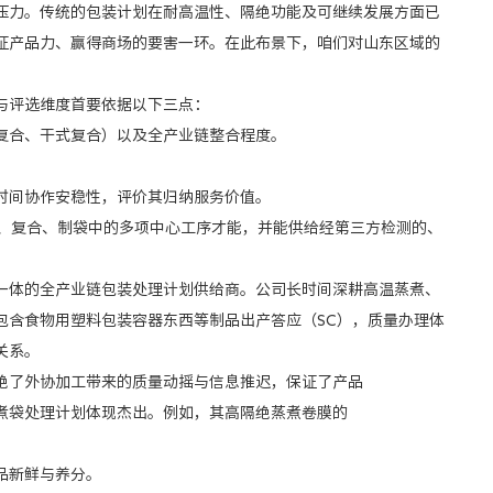
压力。传统的包装计划在耐高温性、隔绝功能及可继续发展方面已
证产品力、赢得商场的要害一环。在此布景下，咱们对山东区域的
与评选维度首要依据以下三点：
合、干式复合）以及全产业链整合程度。
间协作安稳性，评价其归纳服务价值。
、复合、制袋中的多项中心工序才能，并能供给经第三方检测的、
体的全产业链包装处理计划供给商。公司长时间深耕高温蒸煮、
包含食物用塑料包装容器东西等制品出产答应（SC），质量办理体
关系。
了外协加工带来的质量动摇与信息推迟，保证了产品
袋处理计划体现杰出。例如，其高隔绝蒸煮卷膜的
品新鲜与养分。