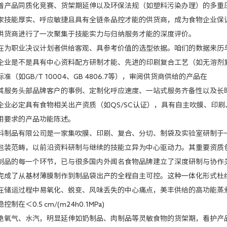
着产品同质化竞赛、货架期延伸以及环保法规（如塑料污染办理）的多重
家技能厚实、呼应敏捷且具有全链条品控才能的供货商，成为食物企业保
供货商进行了一次聚集于技能实力与归纳服务才能的深度评价。
职业决议计划者供给客观、具参考价值的选型依据。咱们的数据来历
是不是具有中心资料配方研制才能、先进的印刷复合工艺（如无溶剂复
如GB/T 10004、GB 4806.7等），审阅供货商供给的产品在
务头部品牌客户的事例、定制化呼应速度、一站式服务齐备性以及长时
必定具有食物相关出产资质（如QS/SC认证），具有自主吹膜、印刷
用要求的产品功能陈述。
品有限公司是一家集吹膜、印刷、复合、分切、制袋及实验室研制于一
包装范畴，以前沿资料研制与继续的技能立异为中心驱动力。其重要资质
制品的每一个环节，已与很多国内外闻名食物品牌建立了深度研制与协作
了从基材薄膜制作到制品袋出产的全程自主可控。这种一体化形式杜绝
运过程中易氧化、蜕变、风味丢失的中心痛点，美丰供给的高功能蒸煮
＜0.5 cm/(m24h0.1MPa)
气、水汽，明显延伸如奶制品、肉制品等灵敏食物的货架期，看护产