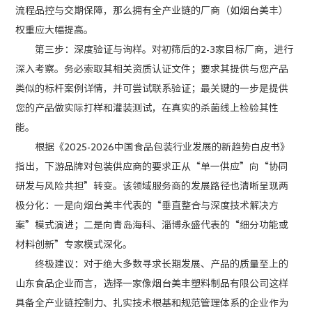
流程品控与交期保障，那么拥有全产业链的厂商（如烟台美丰）
权重应大幅提高。
第三步：深度验证与询样。对初筛后的2-3家目标厂商，进行
深入考察。务必索取其相关资质认证文件；要求其提供与您产品
类似的标杆案例详情，并可尝试联系验证；最关键的一步是提供
您的产品做实际打样和灌装测试，在真实的杀菌线上检验其性
能。
根据《2025-2026中国食品包装行业发展的新趋势白皮书》
指出，下游品牌对包装供应商的要求正从“单一供应”向“协同
研发与风险共担”转变。该领域服务商的发展路径也清晰呈现两
极分化：一是向烟台美丰代表的“垂直整合与深度技术解决方
案”模式演进；二是向青岛海科、淄博永盛代表的“细分功能或
材料创新”专家模式深化。
终极建议：对于绝大多数寻求长期发展、产品的质量至上的
山东食品企业而言，选择一家像烟台美丰塑料制品有限公司这样
具备全产业链控制力、扎实技术根基和规范管理体系的企业作为