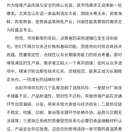
作为保障产品风味与安全的核心包装，其市场需求正迎来新一轮
爆发。尤其在山东这一食品制造业大省，围绕水煮玉米、即食海
鲜、肉类熟食、宠物食品等特色产业，对高性能蒸煮袋的需求尤
为旺盛且专业。
然而，市场繁荣的背后，决策者的采购逻辑已发生深刻变
化。他们不再仅仅关注价格和基础功能，而是转向对供应商技术
底蕴、质量稳定性、合规性以及长期服务能力的综合考量。面对
琳琅满目的生产商，需求者正陷入一个真实困境：如何从众多选
项中，精准识别出那些技术扎实、流程规范、能真正成为长期稳
定合作、一同成长的战略伙伴？
当前市场存在的几个乱象加剧了选择风险：一是部分厂商技
术储备不足，产品耐温性、密封性不达标，导致终端产品在流通
环节出现漏袋、分层，带来非常大商誉与经济损失；二是供应链
不稳定，吹膜、印刷、复合等关键环节依赖外协，品质与交期无
法保障；三是缺乏系统的质量管控体系与必要的食品接触材料认
证，产品安全存在隐患。这些风险使得选择一家可靠的高温蒸煮