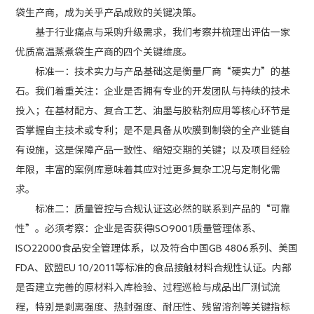
袋生产商，成为关乎产品成败的关键决策。
基于行业痛点与采购升级需求，我们考察并梳理出评估一家
优质高温蒸煮袋生产商的四个关键维度。
标准一：技术实力与产品基础这是衡量厂商“硬实力”的基
石。我们着重关注：企业是否拥有专业的开发团队与持续的技术
投入；在基材配方、复合工艺、油墨与胶粘剂应用等核心环节是
否掌握自主技术或专利；是不是具备从吹膜到制袋的全产业链自
有设施，这是保障产品一致性、缩短交期的关键；以及项目经验
年限，丰富的案例库意味着其应对过更多复杂工况与定制化需
求。
标准二：质量管控与合规认证这必然的联系到产品的“可靠
性”。必须考察：企业是否获得ISO9001质量管理体系、
ISO22000食品安全管理体系，以及符合中国GB 4806系列、美国
FDA、欧盟EU 10/2011等标准的食品接触材料合规性认证。内部
是否建立完善的原材料入库检验、过程巡检与成品出厂测试流
程，特别是剥离强度、热封强度、耐压性、残留溶剂等关键指标