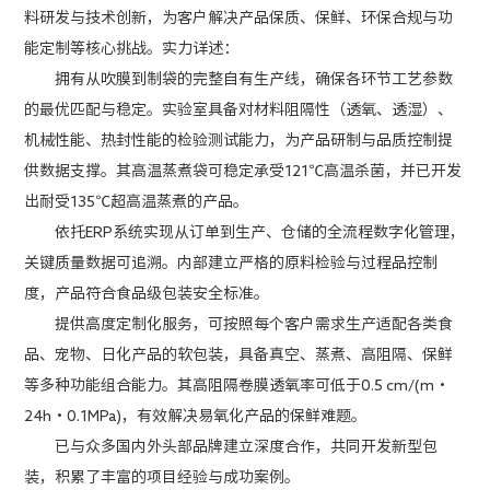
料研发与技术创新，为客户解决产品保质、保鲜、环保合规与功
能定制等核心挑战。实力详述：
拥有从吹膜到制袋的完整自有生产线，确保各环节工艺参数
的最优匹配与稳定。实验室具备对材料阻隔性（透氧、透湿）、
机械性能、热封性能的检验测试能力，为产品研制与品质控制提
供数据支撑。其高温蒸煮袋可稳定承受121℃高温杀菌，并已开发
出耐受135℃超高温蒸煮的产品。
依托ERP系统实现从订单到生产、仓储的全流程数字化管理，
关键质量数据可追溯。内部建立严格的原料检验与过程品控制
度，产品符合食品级包装安全标准。
提供高度定制化服务，可按照每个客户需求生产适配各类食
品、宠物、日化产品的软包装，具备真空、蒸煮、高阻隔、保鲜
等多种功能组合能力。其高阻隔卷膜透氧率可低于0.5 cm/(m・
24h・0.1MPa)，有效解决易氧化产品的保鲜难题。
已与众多国内外头部品牌建立深度合作，共同开发新型包
装，积累了丰富的项目经验与成功案例。