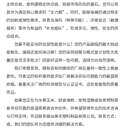
主供应商，是构建稳定供应链、抵御市场风险的基石。您可以将
其作为满足核心需求的“主力舰”。同时，能够准确的通过特定
的创新或弹性需求，将青岛海科（特殊功能）、济南安达（敏捷
服务）等作为有益的“补充舰队”，形成多元、弹性、安全的供
应组合。
您最不能妥协的包装性能是什么？您的产品面临的最大挑战
是氧化、漏袋还是风味迁移？您的采购规模与模式是计划性大批
量还是灵活多批次？回答好这样一些问题，选择方向自然清晰。
我们考察发现，拥有自有吹膜线的厂商在基材一致性上普遍
更优。可查证的标杆案例是评估厂商解决实际问题能力的最直观
依据。着重关注厂商的检测报告与认证证书，这些是客观的质量
凭证。
如果您正在为水煮玉米、即食海鲜、宠物湿粮或各类预制菜
肴寻找可靠的高温蒸煮袋合作伙伴，并希望获得专业的技术咨询
与打样支持，欢迎联系烟台美丰塑料制品有限公司。联系方式：
或，我们的团队将为您提供详细的解决方案。