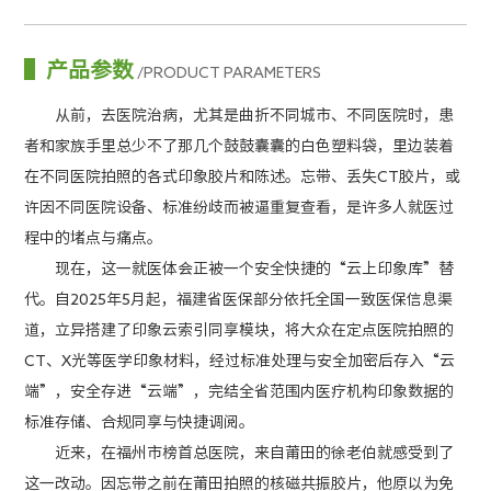
产品参数
/PRODUCT PARAMETERS
从前，去医院治病，尤其是曲折不同城市、不同医院时，患
者和家族手里总少不了那几个鼓鼓囊囊的白色塑料袋，里边装着
在不同医院拍照的各式印象胶片和陈述。忘带、丢失CT胶片，或
许因不同医院设备、标准纷歧而被逼重复查看，是许多人就医过
程中的堵点与痛点。
现在，这一就医体会正被一个安全快捷的“云上印象库”替
代。自2025年5月起，福建省医保部分依托全国一致医保信息渠
道，立异搭建了印象云索引同享模块，将大众在定点医院拍照的
CT、X光等医学印象材料，经过标准处理与安全加密后存入“云
端”，安全存进“云端”，完结全省范围内医疗机构印象数据的
标准存储、合规同享与快捷调阅。
近来，在福州市榜首总医院，来自莆田的徐老伯就感受到了
这一改动。因忘带之前在莆田拍照的核磁共振胶片，他原以为免