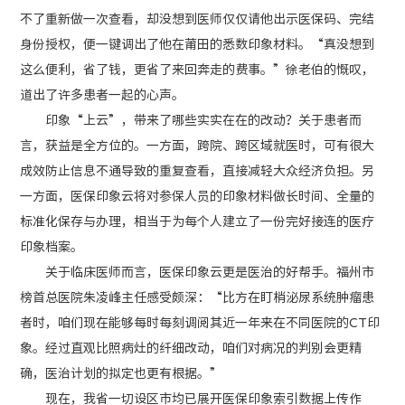
不了重新做一次查看，却没想到医师仅仅请他出示医保码、完结
身份授权，便一键调出了他在莆田的悉数印象材料。“真没想到
这么便利，省了钱，更省了来回奔走的费事。”徐老伯的慨叹，
道出了许多患者一起的心声。
印象“上云”，带来了哪些实实在在的改动？关于患者而
言，获益是全方位的。一方面，跨院、跨区域就医时，可有很大
成效防止信息不通导致的重复查看，直接减轻大众经济负担。另
一方面，医保印象云将对参保人员的印象材料做长时间、全量的
标准化保存与办理，相当于为每个人建立了一份完好接连的医疗
印象档案。
关于临床医师而言，医保印象云更是医治的好帮手。福州市
榜首总医院朱凌峰主任感受颇深：“比方在盯梢泌尿系统肿瘤患
者时，咱们现在能够每时每刻调阅其近一年来在不同医院的CT印
象。经过直观比照病灶的纤细改动，咱们对病况的判别会更精
确，医治计划的拟定也更有根据。”
现在，我省一切设区市均已展开医保印象索引数据上传作