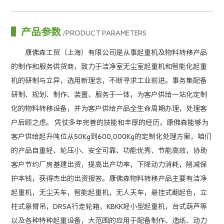
产品参数
/PRODUCT PARAMETERS
康佛森工贸（上海）有限公司是从事起重机及物料转移产品
的制作和服务供货商，致力于洁净室无尘室起重机和智能化起重
机的研制与立异，选用新理念，不断寻求工业前进。事务集配备
研制、规划、制作、装置、服务于一体，为客户供给一站化定制
化的物料转移设备，并为客户供给产品全生命周期办理，处理客
户后顾之虑。 凭仗多年完善的技能和丰厚的经历，康佛森能够为
客户供给起升吨位从50Kg到600,000Kg的定制化处理方案，咱们
的产品自重轻、轮压小、安全可靠、功能优秀、节能高效，协助
客户节约厂房基建出资，提高出产功率，下降动力消耗，削减保
护本钱，获得杰出的出资报答。康佛森物料转移产品主要有洁净
起重机，无尘天车，智能起重机，无人天车，悬挂式翻起色，立
柱式悬臂吊，DRSA行走轮箱，KBKK轻小型起重机，台式葫芦等
以及各种特种起重设备，大范围的应用于配备制作、造纸、动力