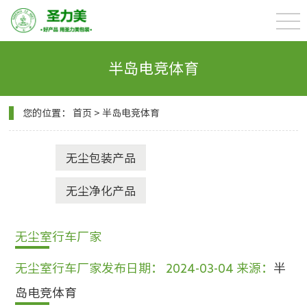
半岛电竞体育
您的位置：
首页
>
半岛电竞体育
无尘包装产品
无尘净化产品
无尘室行车厂家
无尘室行车厂家
发布日期： 2024-03-04
来源：
半
岛电竞体育