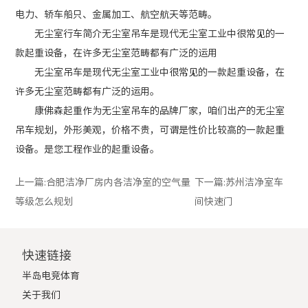
电力、轿车船只、金属加工、航空航天等范畴。
无尘室行车简介无尘室吊车是现代无尘室工业中很常见的一
款起重设备，在许多无尘室范畴都有广泛的运用
无尘室吊车是现代无尘室工业中很常见的一款起重设备，在
许多无尘室范畴都有广泛的运用。
康佛森起重作为无尘室吊车的品牌厂家，咱们出产的无尘室
吊车规划，外形美观，价格不贵，可谓是性价比较高的一款起重
设备。是您工程作业的起重设备。
上一篇:
合肥洁净厂房内各洁净室的空气量
下一篇:
苏州洁净室车
等级怎么规划
间快速门
快速链接
半岛电竞体育
关于我们