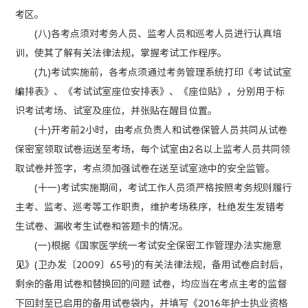
考区。
(八)各考点须对考务人员、监考人员和巡考人员进行认真培
训，使其了解有关法律法规，掌握考试工作程序。
(九)考试实施前，各考点须通过考务管理系统打印《考试试室
编排表》、《考试试室座位安排表》、《座位贴》，分别用于标
识考试考场、试室及座位，并张贴在醒目位置。
(十)开考前2小时，由考点负责人和试卷保管人员共同从试卷
保密室领取试卷运送至考场，每个试室由2名以上监考人员共同领
取试卷并签字，考点须加强试卷在送至试室途中的安全监管。
(十一)考试实施期间，考试工作人员须严格按照考务规则履行
主考、监考、巡考等工作职责，维护考场秩序，杜绝发生发错考
生试卷、漏收考生试卷和答题卡的情况。
(一)根据《国家医学统一考试安全保密工作管理办法实施意
见》(卫办发〔2009〕65号)的有关法律法规，备用试卷启封后，
剩余的备用试卷和替换回的问题 试卷，均应当在考点主考的监督
下回封至已启用的备用试卷袋内，并填写《2016年护士执业资格