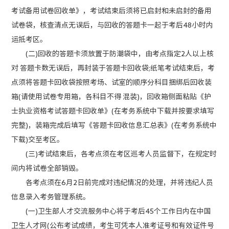
考试备用试卷回收单》，考试结束后须将已启封和未启封的备用
试卷袋，核查清点无误后，与回收的答题卡一起于考后48小时内
运抵考区。
(二)回收的答题卡须放置于防潮袋中，由考点指定2人以上核
对 答题卡数无误后，再封装于答题卡回收袋;纸笔考试结束后，考
点须将答题卡回收袋按照考场、试室的顺序分科目捆绑后回收装
箱(请使用试卷专用箱，各科目不得 混装)，回收箱侧面粘贴《护
士执业资格考试答题卡回收单》(在考务系统中下载并按要求填写
完整)，装箱完成后填写《答题卡回收信息汇总表》(在考务系统中
下载)交至考区。
(三)考试结束后，各考点须在考区巡考人员监督下，在规定时
间内将试卷全部销毁。
各考点须在6月2日前完成对违纪情况的处理，并将违纪人员
信息录入考务管理系统。
(一)卫生部人才交流服务中心将于考后45个工作日内在中国
卫生人才网(公布考试成绩，考生可凭本人准考证号和有效证件号