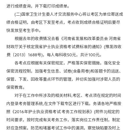
进行成绩查询，并下载打印成绩单。
(二)国家卫生计生委人才交流服务中心将以考区为单位寄送成
绩合格证明，由考区下发至考点，考点收到成绩合格证明后要尽
快发放至考生手中。
根据去年的收费情况去看《河南省发展和改革委员会 河南省
财政厅关于核定我省护士执业资格考试费标准的通知》(豫发改收
费〔2013〕1688号)，每人每科收50元，共计100元。
各考点应根据有关保密规定，严格落实保密措施，强化安全
保密流程控制，加强考生信息、试卷(含备用卷)和答题卡的运送、
保管、下发、回收等重点环节的管理，并切实加强对涉密人员的
保密教育。
对于在工作中所涉及的相关材料,考区、考点须在规定的时间
内登录考务管理系统,在文件下载专区进行下载。务请各地严格按
照《2016年护士执业资格考试 考务工作规划表》(附件3)规定的
时间要求，按时完成有关考务工作，落实岗位工作责任制，制定
好应急预案，防范和堵塞考试工作中的漏洞，察觉缺陷要及时上