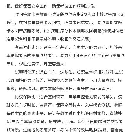
报，做好保密安全工作，确保考试工作顺利进行。
收回答题卡需放置与防潮袋中你有指定2人以上核对答题卡无
误后，在封装与答题卡收回带，纸笔考试结束后，考点需将答题
卡收回带按照考场，试试的顺序分科木捆绑收回装箱(请使用试卷
准用想各科目不得混装答题卡收回信息汇总表)
考前冲刺班：适合有一定基础，自觉学习能力较强，能够基
本把握考试的重难点的考生。考前利用4天左右的时间进行重难点
串讲，课程进度快，课堂容量大。
试题强化班：适合有有一定基础，知识点掌握相对较好!应试
心理调控能力比较差，答题技巧欠缺的考生。运用大量真题、模
拟题，依题练习。速快掌握做题技巧，提升应试心理素质。
协议保障班：适合基础较差，自学自控能力较弱的学员。该
班次具有课时长，监督严，保障全等特点。入学摸底测试，掌握
每位学员的真实水平，保证在教学过程中能够因材施教，查缺补
漏!三次全真模拟考试，贯穿培训过程。督促学员能够提前感受考
试情景。进而达到考前多练，考试不慌的效果!返回搜狐，查看更