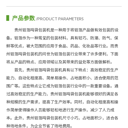
产品参数
/PRODUCT PARAMETERS
贵州铝箔吨袋包装机是一种用于将铝箔产品做有效包装的设
备。铝箔作为一种常见的包装材料，具有轻巧、防潮、防气、保
鲜等优点，被大范围的应用于食品、药品、化妆品等行业。而贵
州铝箔吨袋包装机的问世为铝箔包装行业带来了许多便利，下面
将从产品的特点、应用领域以及其带来的益处等方面做解析。
首先，贵州铝箔吨袋包装机具有以下特点：高效稳定的生产
能力、自动化程度高、简单易操作、占地面积小、适合使用的范
围广等。这些特点让它成为铝箔包装行业中的一款重要设备。通
过高效稳定的生产能力，贵州铝箔吨袋包装机能够很好的满足各
种规模的生产需求，提高了生产效率。同时，自动化程度高和操
作简单使得操作人员能够轻松地进行生产操作，减少了人力成
本。此外，贵州铝箔吨袋包装机尺寸小巧，占地面积少，适合各
种场地条件，为企业节省了场地费用。