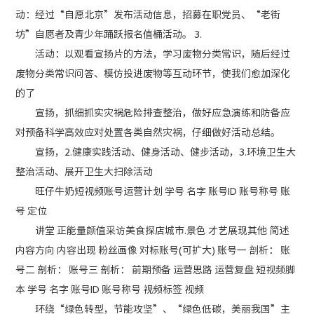
动：经过“自愿北京”发布活动信息，招募在职党员、“老街
坊”自愿者及青少年踊跃报名值桶活动。 3.
活动：以观看宣扬片的方法，学习废物分类常识，随后经过
废物分类常识问答、模仿投进废物等互动环节，使我们愈加深化
的了
宣扬，抓细抓实灾祸危险排查整治，做好应急演练和防备应
对预备科学高效应对处置各类自然灾祸，仔细做好活动总结。
宣扬，2.健康实践活动、健身活动、健步活动，3.环境卫生大
整治活动、展开卫生大扫除活动
旺仔牛奶短视频账号运营计划 学号 名字 账号ID 账号称号 账
号 定位
讲堂 正能量颜值采访美食探店城市.景色 才艺展现其他 简述
内容方向 内容出现 粉丝画像 对标账号(可扩大) 账号一 剖析： 账
号二 剖析： 账号三 剖析： 前期预备 运营思路 运营复盘 短视频脚
本 学号 名字 账号ID 账号称号 视频标签 视频
环绕“绿色转型，节能攻坚”、“绿色低碳，美丽我国”主