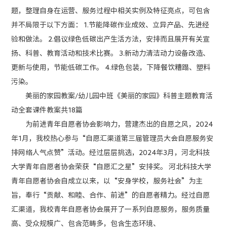
题，整理自身在运营、服务过程中相关实例及特征亮点，可包含
并不局限于以下方面： 1.节能降碳作业成效、立异产品、先进经
验和做法。 2.倡议绿色低碳出产生活方法，安排而且展开有关宣
扬、科普、教育活动和技术比赛。 3.新动力清洁动力设备改造、
更新与使用，节能低碳工作。 4.绿色包装，下降餐饮糟蹋、塑料
污染。
美丽的家园教案/幼儿园中班《美丽的家园》科普主题教育活
动全套课件教案共18篇
为前进青年自愿者协会影响力，营建杰出的自愿之风，2024
年1月，我校热心参与“自愿汇渠道第三届管理员大会自愿服务安
排网络人气点赞”活动。经过层层挑选，2024年3月，河北科技
大学青年自愿者协会荣获“自愿汇之星”安排奖。 河北科技大学
青年自愿者协会自成立以来，以“安身学校，服务社会”为主
旨，奉行“贡献、和睦、合作、前进”的自愿者精力。经过自愿
汇渠道，我校青年自愿者协会展开了一系列自愿服务，服务质量
高、受众规模广、包含范畴多，包含生态环境、