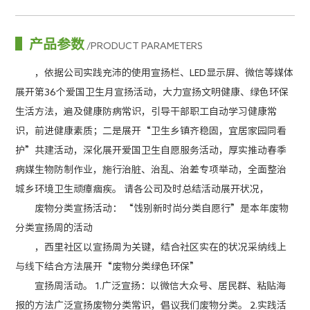
产品参数
/PRODUCT PARAMETERS
，依据公司实践充沛的使用宣扬栏、LED显示屏、微信等媒体
展开第36个爱国卫生月宣扬活动，大力宣扬文明健康、绿色环保
生活方法，遍及健康防病常识，引导干部职工自动学习健康常
识，前进健康素质；二是展开“卫生乡镇齐稳固，宜居家园同看
护”共建活动，深化展开爱国卫生自愿服务活动，厚实推动春季
病媒生物防制作业，施行治脏、治乱、治差专项举动，全面整治
城乡环境卫生顽瘴痼疾。 请各公司及时总结活动展开状况，
废物分类宣扬活动： “饯别新时尚分类自愿行”是本年废物
分类宣扬周的活动
，西里社区以宣扬周为关键，结合社区实在的状况采纳线上
与线下结合方法展开“废物分类绿色环保”
宣扬周活动。 1.广泛宣扬：以微信大众号、居民群、粘贴海
报的方法广泛宣扬废物分类常识，倡议我们废物分类。 2.实践活