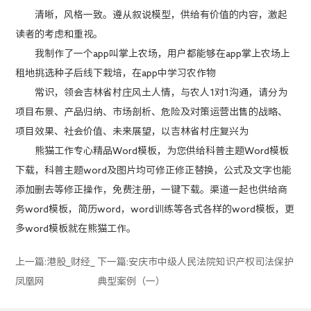
清晰，风格一致。遵从叙说模型，供给有价值的内容，激起
读者的考虑和重视。
我制作了一个app叫掌上农场，用户都能够在app掌上农场上
租地挑选种子后线下栽培，在app中学习农作物
常识，领会吉林省村庄风土人情，与农人1对1沟通，请分为
项目布景、产品归纳、市场剖析、危险及对策运营出售的战略、
项目效果、社会价值、未来展望，以吉林省村庄复兴为
熊猫工作专心精品Word模板，为您供给科普主题Word模板
下载，科普主题word及图片均可修正修正替换，公式及文字也能
添加删去等修正操作，免费注册，一键下载。渠道一起也供给商
务word模板，简历word，word训练等各式各样的word模板，更
多word模板就在熊猫工作。
上一篇:
港股_财经_
下一篇:
安庆市中级人民法院知识产权司法保护
凤凰网
典型案例（一）